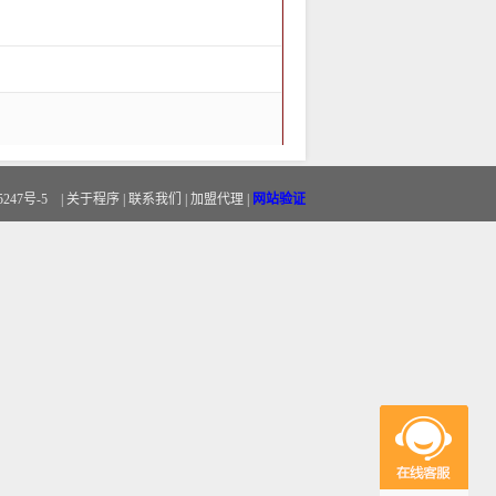
5247号-5
|
关于程序
|
联系我们
|
加盟代理
|
网站验证